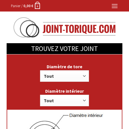
Skip
Panier /
0,00
€
0
to
content
TROUVEZ VOTRE JOINT
Diamètre de tore
Diamètre intérieur