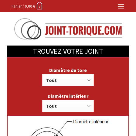
Skip
Panier /
0,00
€
0
to
content
TROUVEZ VOTRE JOINT
Diamètre de tore
Diamètre intérieur