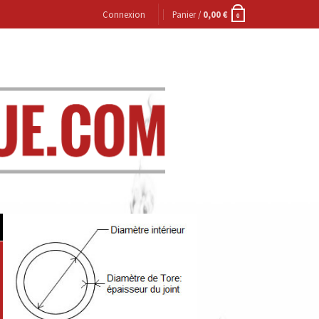
Connexion
Panier /
0,00
€
0