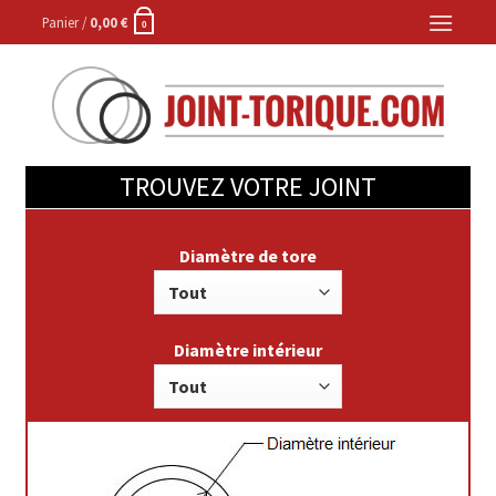
Skip
Panier /
0,00
€
0
to
content
TROUVEZ VOTRE JOINT
Diamètre de tore
Diamètre intérieur