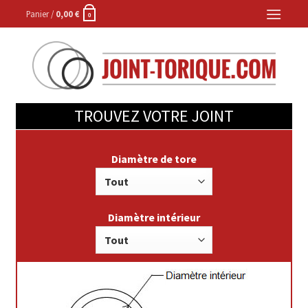
Skip
Panier /
0,00
€
0
to
content
TROUVEZ VOTRE JOINT
Diamètre de tore
Diamètre intérieur