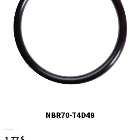
NBR70-T4D48
1,77
€