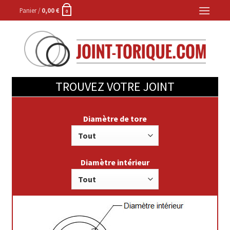
Skip
Panier /
0,00
€
0
to
content
TROUVEZ VOTRE JOINT
Diamètre de tore
Diamètre intérieur