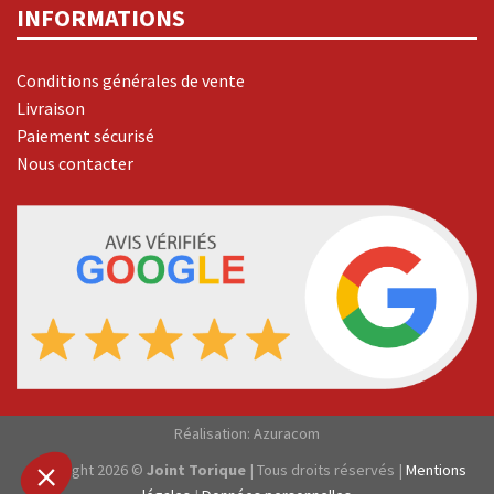
INFORMATIONS
Conditions générales de vente
Livraison
Paiement sécurisé
Nous contacter
Gestion
des Cookies
Joint-Torique.com utilise des cookies nécessaires au bon fonctionnement
du site. D’autres catégories de cookies peuvent être utilisées pour
personnaliser, réaliser des analyses, afin d'optimiser notre offre. Votre
consentement peut être retiré à tout moment depuis cette fenêtre en
cliquant sur l'icône en bas à gauche de l'écran.
Lire la politique de confidentialité
Réalisation: Azuracom
Consentements certifiés par
Copyright 2026 ©
Joint Torique
| Tous droits réservés |
Mentions
Non merci
Je choisis
OK pour moi