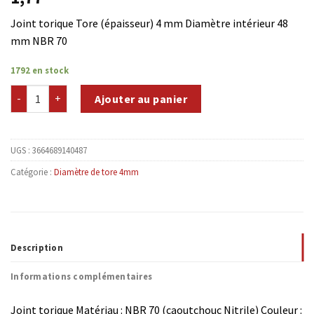
Joint torique Tore (épaisseur) 4 mm Diamètre intérieur 48
mm NBR 70
1792 en stock
quantité de NBR70-T4D48
Ajouter au panier
UGS :
3664689140487
Catégorie :
Diamètre de tore 4mm
Description
Informations complémentaires
Joint torique Matériau : NBR 70 (caoutchouc Nitrile) Couleur :