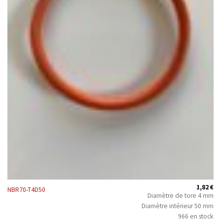
1,82
€
NBR70-T4D50
Diamètre de tore 4 mm
Diamètre intérieur 50 mm
966 en stock