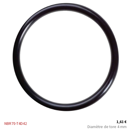
1,61
€
NBR70-T4D42
Diamètre de tore 4 mm