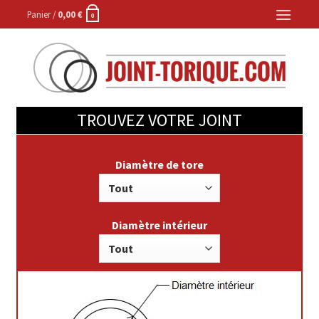
Skip
Panier /
0,00
€
0
to
content
TROUVEZ VOTRE JOINT
Diamètre de tore
Diamètre intérieur