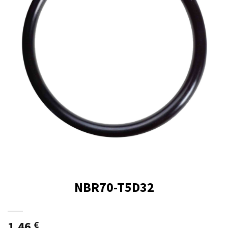
NBR70-T5D32
1,46
€