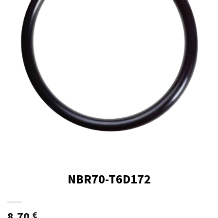
NBR70-T6D172
8,70
€