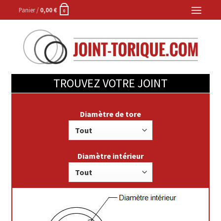
Skip
Panier /
0,00
€
0
to
content
TROUVEZ VOTRE JOINT
Diamètre de tore
Diamètre intérieur