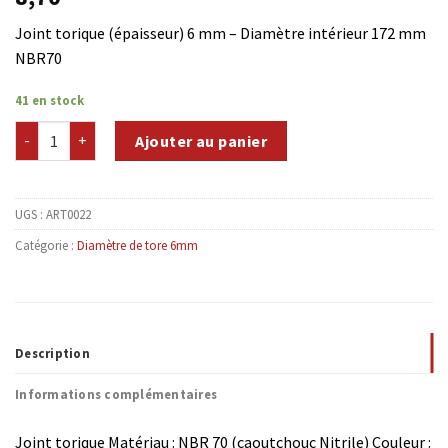
Joint torique (épaisseur) 6 mm – Diamètre intérieur 172 mm
NBR70
41 en stock
quantité de NBR70-T6D172
Ajouter au panier
UGS :
ART0022
Catégorie :
Diamètre de tore 6mm
Description
Informations complémentaires
Joint torique Matériau : NBR 70 (caoutchouc Nitrile) Couleur :