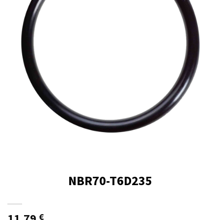
NBR70-T6D235
11,79
€