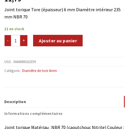
Joint torique Tore (épaisseur) 6 mm Diamètre intérieur 235
mm NBR 70
21 en stock
quantité de NBR70-T6D235
Ajouter au panier
UGS :
3664689162359
Catégorie :
Diamètre de tore 6mm
Description
Informations complémentaires
Joint torique Matériau : NBR 70 (caoutchouc Nitrile) Couleur :