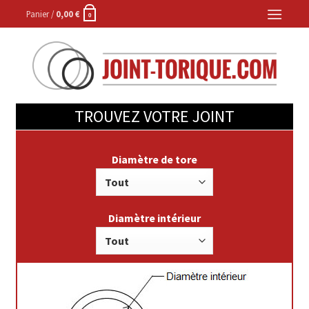
Skip
Panier /
0,00
€
0
to
content
TROUVEZ VOTRE JOINT
Diamètre de tore
Diamètre intérieur