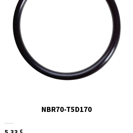
NBR70-T5D170
5,33
€