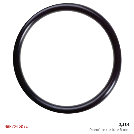
2,58
€
NBR70-T5D72
Diamètre de tore 5 mm