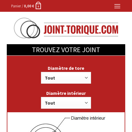
Skip
Panier /
0,00
€
0
to
content
TROUVEZ VOTRE JOINT
Diamètre de tore
Diamètre intérieur