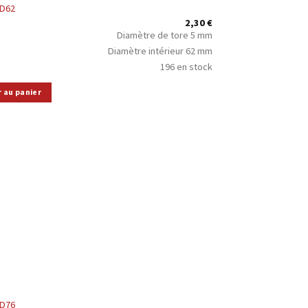
5D62
2,30
€
Diamètre de tore 5 mm
Diamètre intérieur 62 mm
196 en stock
r au panier
5D76