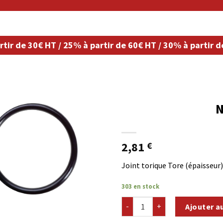
rtir de 30€ HT / 25% à partir de 60€ HT / 30% à partir 
N
2,81
€
Joint torique Tore (épaisseu
303 en stock
quantité de NBR70-T5D80
Ajouter a