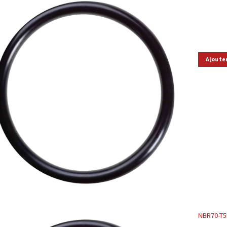
Ajoute
NBR70-T