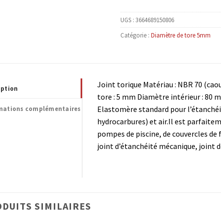
UGS :
3664689150806
Catégorie :
Diamètre de tore 5mm
Joint torique Matériau : NBR 70 (caou
iption
tore : 5 mm Diamètre intérieur : 80 
Elastomère standard pour l’étanchéité
mations complémentaires
hydrocarbures) et air.Il est parfait
pompes de piscine, de couvercles de f
joint d’étanchéité mécanique, joint 
DUITS SIMILAIRES