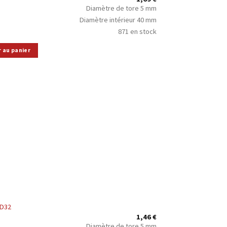
Diamètre de tore 5 mm
Diamètre intérieur 40 mm
871 en stock
r au panier
5D32
1,46
€
Diamètre de tore 5 mm