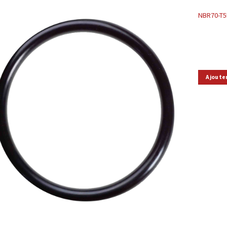
NBR70-T
Ajoute