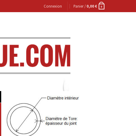
Connexion
Panier /
0,00
€
0