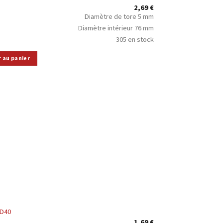
2,69
€
Diamètre de tore 5 mm
Diamètre intérieur 76 mm
305 en stock
r au panier
5D40
1,69
€