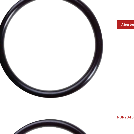
Ajoute
NBR70-T