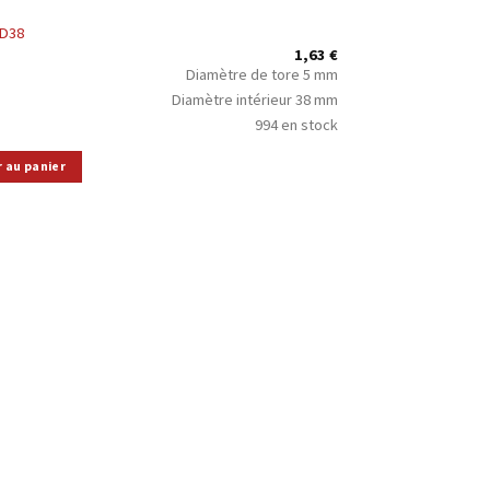
5D38
1,63
€
Diamètre de tore 5 mm
Diamètre intérieur 38 mm
994 en stock
r au panier