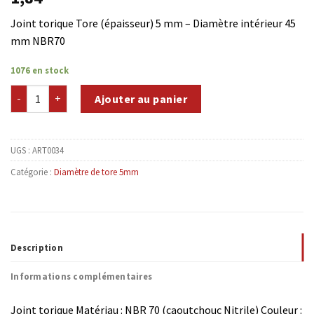
Joint torique Tore (épaisseur) 5 mm – Diamètre intérieur 45
mm NBR70
1076 en stock
quantité de NBR70-T5D45
Ajouter au panier
UGS :
ART0034
Catégorie :
Diamètre de tore 5mm
Description
Informations complémentaires
Joint torique Matériau : NBR 70 (caoutchouc Nitrile) Couleur :