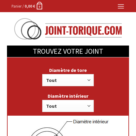
Skip
Panier /
0,00
€
0
to
content
TROUVEZ VOTRE JOINT
Diamètre de tore
Diamètre intérieur